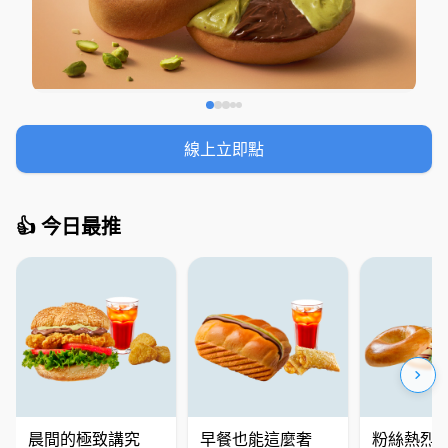
線上立即點
👍 今日最推
keyboard_arrow_right
晨間的極致講究
早餐也能這麼奢
粉絲熱烈