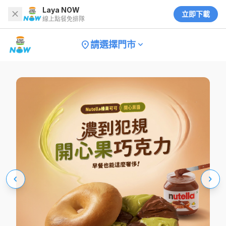
Laya NOW
close
立即下載
線上點餐免排隊
location_on
keyboard_arrow_down
請選擇門市
keyboard_arrow_left
keyboard_arrow_right